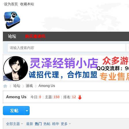
设为首页
收藏本站
论坛
购买邀请码
论坛
游戏
Among Us
Among Us
今日:
0
|
主题:
150
|
排名:
12
96
»
›
›
全部主题
最新
热门
热帖
精华
更多