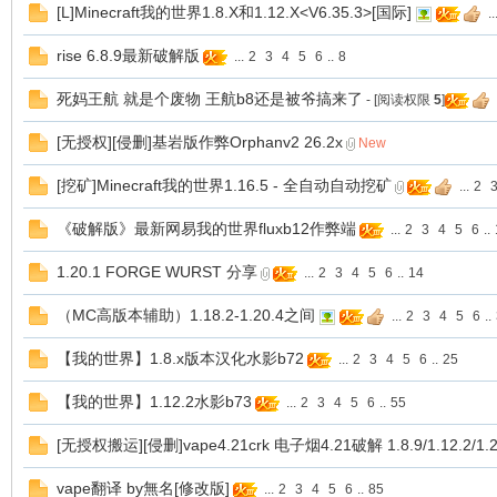
[L]Minecraft我的世界1.8.X和1.12.X<V6.35.3>[国际]
..
rise 6.8.9最新破解版
...
2
3
4
5
6
..
8
辅
死妈王航 就是个废物 王航b8还是被爷搞来了
- [阅读权限
5
]
[无授权][侵删]基岩版作弊Orphanv2 26.2x
New
[挖矿]Minecraft我的世界1.16.5 - 全自动自动挖矿
...
2
《破解版》最新网易我的世界fluxb12作弊端
...
2
3
4
5
6
..
1.20.1 FORGE WURST 分享
...
2
3
4
5
6
..
14
助
（MC高版本辅助）1.18.2-1.20.4之间
...
2
3
4
5
6
..
【我的世界】1.8.x版本汉化水影b72
...
2
3
4
5
6
..
25
【我的世界】1.12.2水影b73
...
2
3
4
5
6
..
55
[无授权搬运][侵删]vape4.21crk 电子烟4.21破解 1.8.9/1.12.2/1.2
vape翻译 by無名[修改版]
...
2
3
4
5
6
..
85