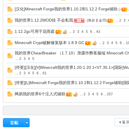
游
[汉化]Minecraft Forge我的世界1.10.2和1.12.2 Forge辅助
我的世界1.12.2MOD挂 不会私我
- [售价
2
金币]
...
2
3
1.12.2gc可用于花雨庭
...
2
3
4
5
6
..
43
Minecraft Crypt破解修复版本 1.8.9 GC
...
2
3
4
5
6
..
1
我的世界ChearBreaker （1.7.10）泄露作弊客服端 Minecraft Chea
...
2
3
4
5
戏
[停更][汉化][V]Minecraft我的世界1.20-1.20.1<V7.35.1>[国际]
...
2
3
4
5
6
..
61
[停更][L]Minecraft Forge我的世界1.10.2和1.12.2 Forge辅助[国
网易我的世界6个注入式辅助
...
2
3
4
5
6
..
257
论
返 