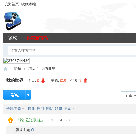
设为首页
收藏本站
论坛
购买邀请码
论坛
游戏
我的世界
我的世界
今日:
2
|
主题:
210
|
排名:
5
96
»
›
›
返 
全部主题
最新
热门
热帖
精华
更多
『论坛总版规』
...
2
3
4
5
6
版块主题