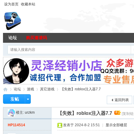
设为首页
收藏本站
论坛
购买邀请码
论坛
游戏
其它游戏
【失效】roblox注入器7.7
返回列表
楼主:
urzkm
【失效】roblox注入器7.7
[复制链
96
»
›
›
›
HP114514
发表于 2024-8-2 15:51
|
显示全部楼层