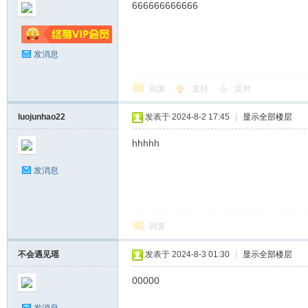
666666666666
发消息
回复
支持
反对
辅
luojunhao22
发表于 2024-8-2 17:45
|
显示全部楼层
hhhhh
发消息
回复
助
不会遇见瑶
发表于 2024-8-3 01:30
|
显示全部楼层
00000