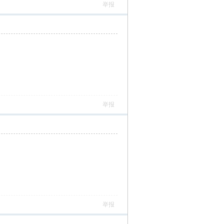
举报
举报
举报