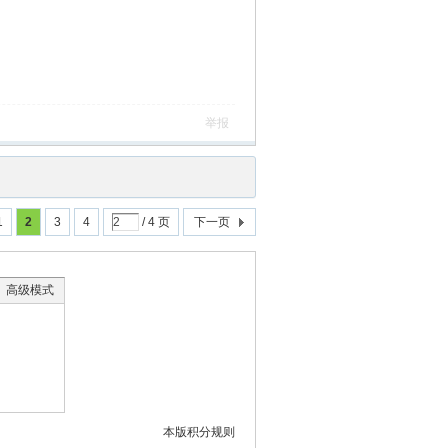
举报
1
2
3
4
/ 4 页
下一页
高级模式
本版积分规则