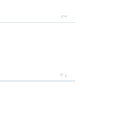
举报
举报