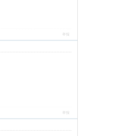
举报
举报