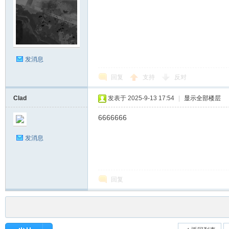
工
发消息
回复
支持
反对
Clad
发表于 2025-9-13 17:54
|
显示全部楼层
6666666
发消息
具|
回复