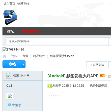
设为首页
收藏本站
论坛
购买邀请码
论坛
资源
精品软件
默笙爱看少妇APP
返回列表
楼主:
娱乐网
[
Android
]
默笙爱看少妇APP
[复
96
»
›
›
›
CLJ
发表于 2025-9-12 22:51
|
显示全部楼层
666666
发消息