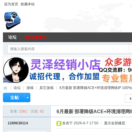
设为首页
收藏本站
论坛
购买邀请码
论坛
游戏
其它游戏
6月最新 部署降级ACE+环境清理网络IP 100%解
6月最新 部署降级ACE+环境清理网络
查看:
1581
|
回复:
92
96
»
›
›
›
1289638114
发表于 2026-6-7 17:50
|
显示全部楼层