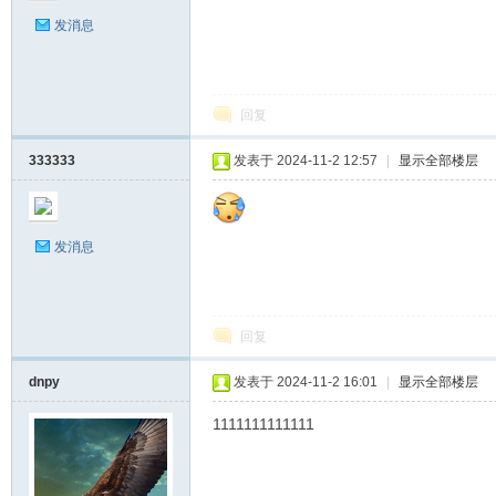
发消息
回复
333333
发表于 2024-11-2 12:57
|
显示全部楼层
辅
发消息
回复
dnpy
发表于 2024-11-2 16:01
|
显示全部楼层
1111111111111
助