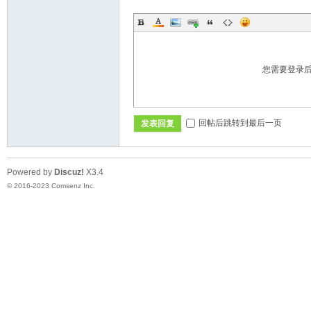
w
您需要登录
回帖后跳转到最后一页
发表回复
Powered by
Discuz!
X3.4
© 2016-2023
Comsenz Inc.
w