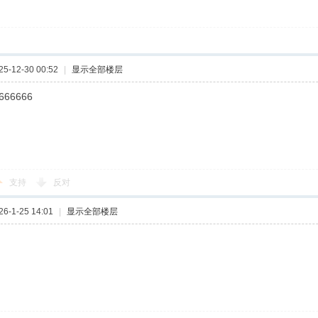
-12-30 00:52
|
显示全部楼层
666666
支持
反对
-1-25 14:01
|
显示全部楼层