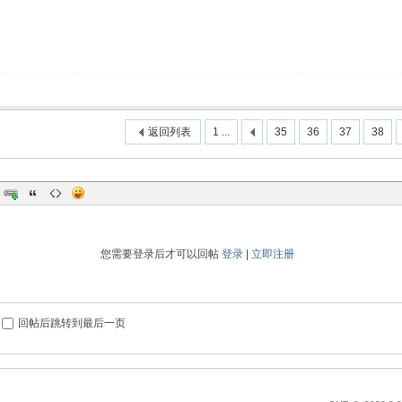
返回列表
1 ...
35
36
37
38
您需要登录后才可以回帖
登录
|
立即注册
回帖后跳转到最后一页