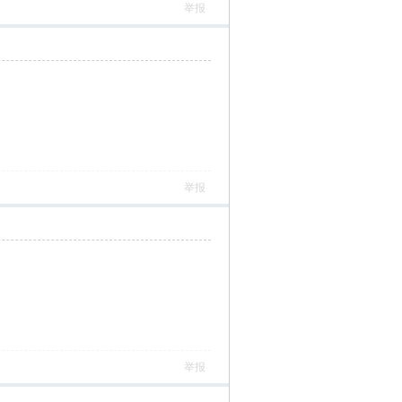
举报
举报
举报