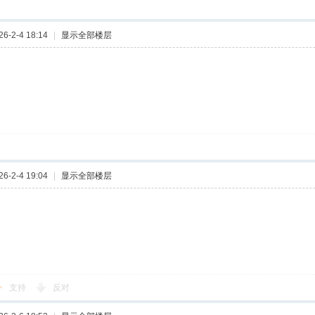
-2-4 18:14
|
显示全部楼层
-2-4 19:04
|
显示全部楼层
支持
反对